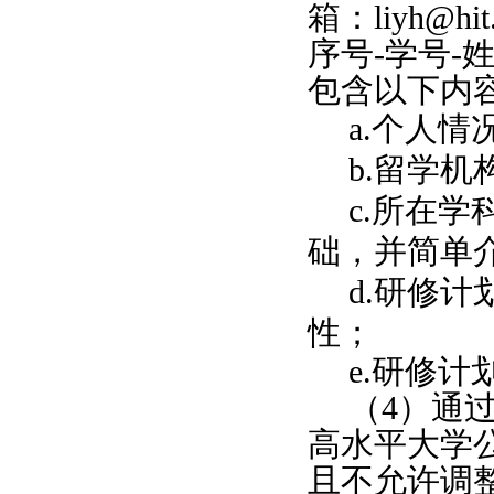
箱：
liyh@hit
序号
-
学号
-
包含以下内
a.
个人情
b.
留学机
c.
所在学
础，并简单
d.
研修计
性；
e.
研修计
（
4
）通
高水平大学
且不允许调