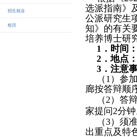
选派指南》
招生就业
公派研究生
校历
知》的有关
培养博士研
1
．时间
2
．地点
3
．注意
（
1
）参
廊按答辩顺
（
2
）答
家提问
2
分钟
（
3
）须
出重点及特