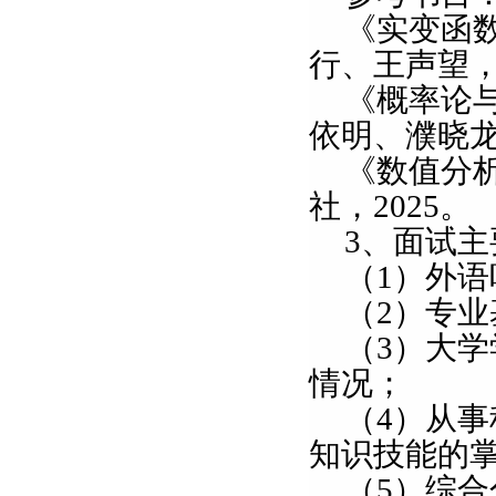
《实变函
行、王声望
《概率论
依明、濮晓
《数值分
社，
2025
。
3
、面试主
（
1
）外语
（
2
）专业
（
3
）大学
情况；
（
4
）从事
知识技能的
（
5
）综合