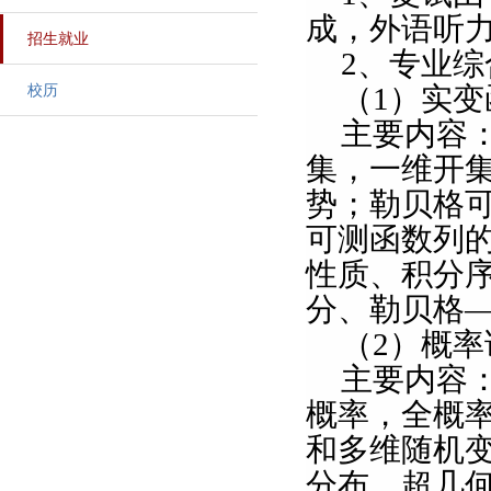
成，外语听
招生就业
2
、专业综
（
1
）实变
校历
主要内容
集，一维开
势；勒贝格
可测函数列
性质、积分
分、勒贝格
（
2
）概率
主要内容
概率，全概
和多维随机
分布、超几