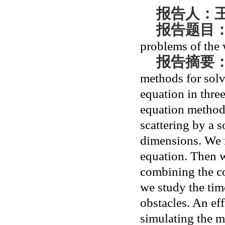
报告人：
报告题目
problems of the 
报告摘要
methods for solv
equation in thre
equation methods
scattering by a 
dimensions. We r
equation. Then w
combining the c
we study the tim
obstacles. An ef
simulating the m