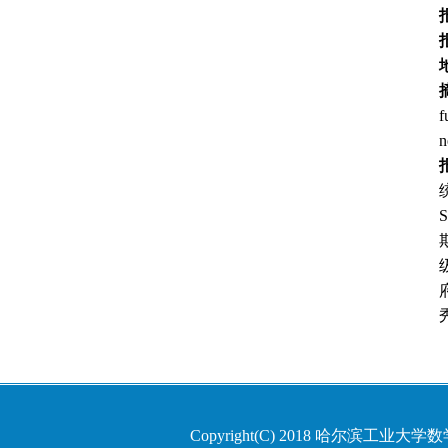
f
n
S
Copyright(C) 2018 哈尔